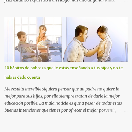
feliz estamos expuestos a un riesgo más alto de ganar kilos.
La experiencia
Los investigadores de la Universidad de Queensland en Australia
trabajaron con 6.459 mujeres durante 10 años. Entonces
Los trabajadores municipales serán divididos en dos grupos para
descubrieron que las féminas que tenían edades comprendidas
realizar la…
entre los 20 y los 30, sin hijos, quienes se habían casado o poseían
un enlace serio pesaban más que las solteras… Aparentemente,
las primeras habían ganado una media de 5 kilos, 30% menos
que las segundas. Otras incluso ganaban alrededor de 4 kilos al
10 hábitos de pobreza que le estás enseñando a tus hijos y no te
año.
habías dado cuenta
Pero las chicas no son las únicas que padecen esto en romances
Me resulta increíble siquiera pensar que un padre no quiere lo
duraderos. Otro proyecto llevado a cabo por la Universidad
mejor para sus hijos, por ello siempre tratan de darle la mejor
Metodista del Sur en Dallas, siguió los casos de 169 parejas
educación posible. La mala noticia es que a pesar de todas estas
durante 4 años, llegando a la misma conclusión: Ambos
buenas intenciones que tienes por ofrecer el mejor porvenir,
miembros ganaban peso. También otra tesis de la Universidad de
seguramente estás inculcando hábitos de pobreza que no te
Nueva York exp…
habías dado cuenta.