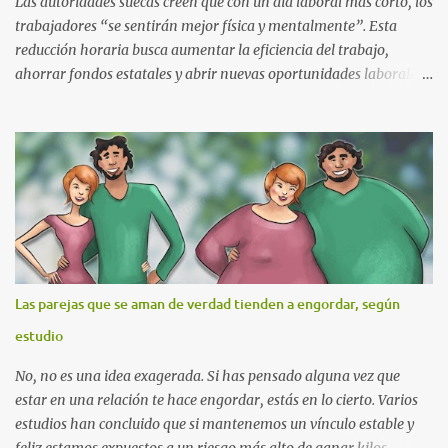
Las autoridades suecas creen que con un día laboral más corto, los
trabajadores “se sentirán mejor física y mentalmente”. Esta
reducción horaria busca aumentar la eficiencia del trabajo,
ahorrar fondos estatales y abrir nuevas oportunidades laborales.
Si bien se trata de una prueba, los responsables del proyecto
tienen plena confianza en los resultados.
La prueba iniciará con los trabajadores municipales de
Gotemburgo, quienes serán los primeros en participar de una
experiencia laboral que permitirá poner “a prueba” el sistema de
seis horas diarias, cinco días a la semana, iniciativa de las fuerzas
políticas de izquierda.
Las parejas que se aman de verdad tienden a engordar, según
estudio
“Ha llegado el tiempo de probar si esto realmente va a funcionar
en Suecia. Haremos el experimento y compararemos, después
No, no es una idea exagerada. Si has pensado alguna vez que
tomaremos una decisión legislativa en firme extensible a todos
estar en una relación te hace engordar, estás en lo cierto. Varios
los trabajadores”, explicó Mats Pilhem, vicealcalde de
estudios han concluido que si mantenemos un vínculo estable y
Gotemburgo, al periódico sueco The Local.